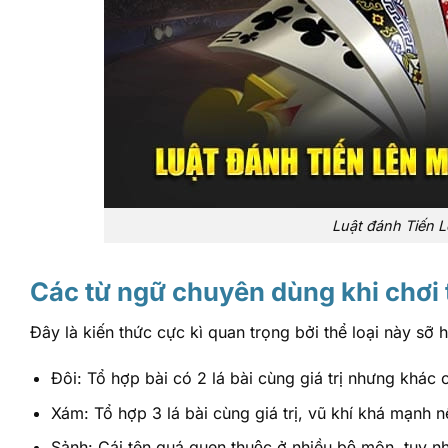
Luật đánh Tiến 
Các từ ngữ chuyên dùng khi chơi 
Đây là kiến thức cực kì quan trọng bởi thể loại này s
Đôi: Tổ hợp bài có 2 lá bài cùng giá trị nhưng khác c
Xám: Tổ hợp 3 lá bài cùng giá trị, vũ khí khá mạnh 
Sảnh: Cái tên quá quen thuộc ở nhiều bộ môn, tuy nhiê