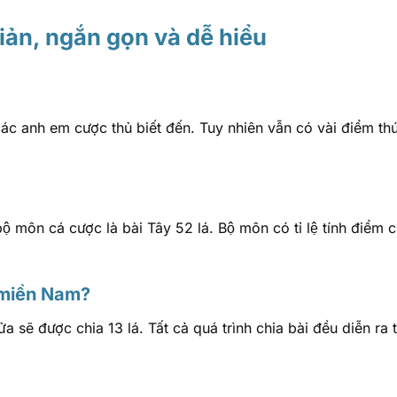
̉n, ngắn gọn và dễ hiểu
́c anh em cược thủ biết đến. Tuy nhiên vẫn có vài điểm thú 
ộ môn cá cược là bài Tây 52 lá. Bộ môn có tỉ lệ tính điểm
n miền Nam?
a sẽ được chia 13 lá. Tất cả quá trình chia bài đều diễn ra 