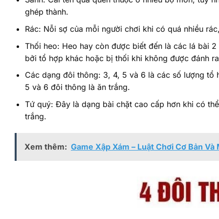
ghép thành.
Rác: Nỗi sợ của mỗi người chơi khi có quá nhiều rác, t
Thối heo: Heo hay còn được biết đến là các lá bài 2
bởi tổ hợp khác hoặc bị thối khi không được đánh r
Các dạng đôi thông: 3, 4, 5 và 6 là các số lượng tổ 
5 và 6 đôi thông là ăn trắng.
Tứ quý: Đây là dạng bài chặt cao cấp hơn khi có thể
trắng.
Xem thêm:
Game Xập Xám – Luật Chơi Cơ Bản Và