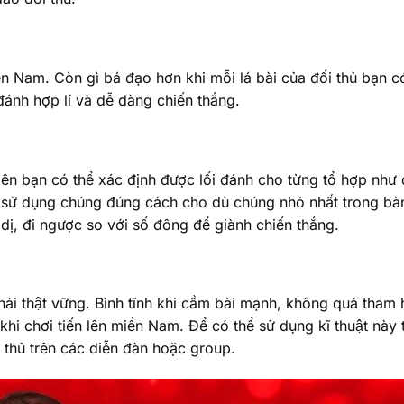
ền Nam. Còn gì bá đạo hơn khi mỗi lá bài của đối thủ bạn có
́nh hợp lí và dễ dàng chiến thắng.
iên bạn có thể xác định được lối đánh cho từng tổ hợp như
n sử dụng chúng đúng cách cho dù chúng nhỏ nhất trong bà
 dị, đi ngược so với số đông để giành chiến thắng.
phải thật vững. Bình tĩnh khi cầm bài mạnh, không quá tham h
khi chơi tiến lên miền Nam. Để có thể sử dụng kĩ thuật này 
o thủ trên các diễn đàn hoặc group.