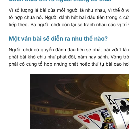
Vì số lượng lá bài của mỗi người là như nhau, vì thế ở
tổ hợp chứa nó. Người đánh hết bài đầu tiên trong 4 cử
tiếp theo. Ba người chơi còn lại sẽ tranh nhau các vị trí v
Một ván bài sẽ diễn ra như thế nào?
Người chơi có quyền đánh đầu tiên sẽ phát bài với 1 la
phát bài khó chịu như phát đôi, xám hay sảnh. Vòng trò
phải có cùng tổ hợp nhưng chất hoặc thứ tự bài cao hơ