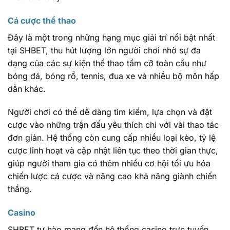
Cá cược thể thao
Đây là một trong những hạng mục giải trí nổi bật nhất
tại SHBET, thu hút lượng lớn người chơi nhờ sự đa
dạng của các sự kiện thể thao tầm cỡ toàn cầu như
bóng đá, bóng rổ, tennis, đua xe và nhiều bộ môn hấp
dẫn khác.
Người chơi có thể dễ dàng tìm kiếm, lựa chọn và đặt
cược vào những trận đấu yêu thích chỉ với vài thao tác
đơn giản. Hệ thống còn cung cấp nhiều loại kèo, tỷ lệ
cược linh hoạt và cập nhật liên tục theo thời gian thực,
giúp người tham gia có thêm nhiều cơ hội tối ưu hóa
chiến lược cá cược và nâng cao khả năng giành chiến
thắng.
Casino
SHBET tự hào mang đến hệ thống casino trực tuyến