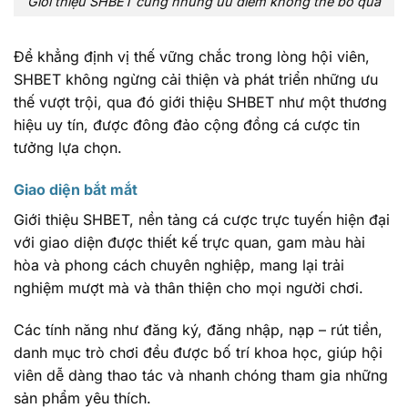
Giới thiệu SHBET cùng những ưu điểm không thể bỏ qua
Để khẳng định vị thế vững chắc trong lòng hội viên,
SHBET không ngừng cải thiện và phát triển những ưu
thế vượt trội, qua đó giới thiệu SHBET như một thương
hiệu uy tín, được đông đảo cộng đồng cá cược tin
tưởng lựa chọn.
Giao diện bắt mắt
Giới thiệu SHBET, nền tảng cá cược trực tuyến hiện đại
với giao diện được thiết kế trực quan, gam màu hài
hòa và phong cách chuyên nghiệp, mang lại trải
nghiệm mượt mà và thân thiện cho mọi người chơi.
Các tính năng như đăng ký, đăng nhập, nạp – rút tiền,
danh mục trò chơi đều được bố trí khoa học, giúp hội
viên dễ dàng thao tác và nhanh chóng tham gia những
sản phẩm yêu thích.