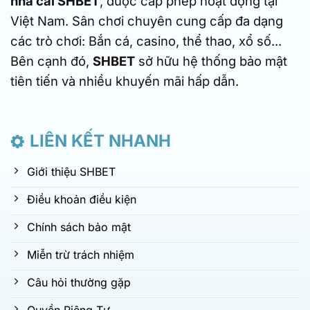
nhà cái SHBET
, được cấp phép hoạt động tại
Việt Nam. Sân chơi chuyên cung cấp đa dạng
các trò chơi: Bắn cá, casino, thể thao, xổ số...
Bên cạnh đó,
SHBET
sở hữu hệ thống bảo mật
tiên tiến và nhiều khuyến mãi hấp dẫn.
LIÊN KẾT NHANH
Giới thiệu SHBET
Điều khoản điều kiện
Chính sách bảo mật
Miễn trừ trách nhiệm
Câu hỏi thường gặp