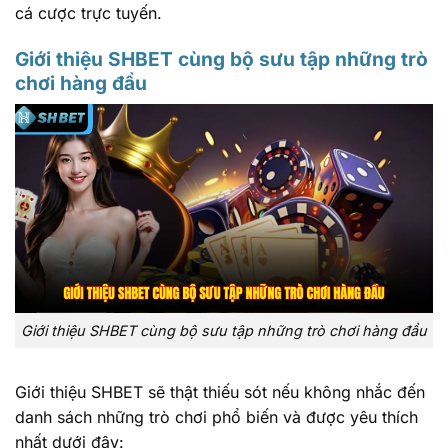
cá cược trực tuyến.
Giới thiệu SHBET cùng bộ sưu tập những trò
chơi hàng đầu
Giới thiệu SHBET cùng bộ sưu tập những trò chơi hàng đầu
Giới thiệu SHBET sẽ thật thiếu sót nếu không nhắc đến
danh sách những trò chơi phổ biến và được yêu thích
nhất dưới đây: