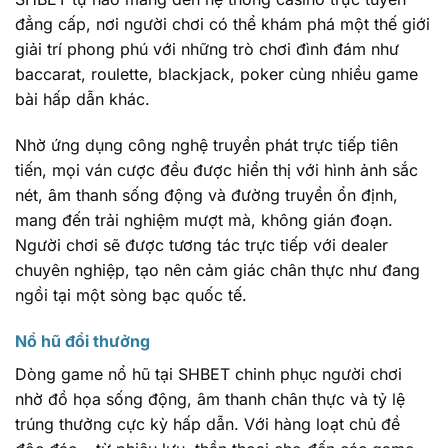
đẳng cấp, nơi người chơi có thể khám phá một thế giới
giải trí phong phú với những trò chơi đình đám như
baccarat, roulette, blackjack, poker cùng nhiều game
bài hấp dẫn khác.
Nhờ ứng dụng công nghệ truyền phát trực tiếp tiên
tiến, mọi ván cược đều được hiển thị với hình ảnh sắc
nét, âm thanh sống động và đường truyền ổn định,
mang đến trải nghiệm mượt mà, không gián đoạn.
Người chơi sẽ được tương tác trực tiếp với dealer
chuyên nghiệp, tạo nên cảm giác chân thực như đang
ngồi tại một sòng bạc quốc tế.
Nổ hũ đổi thưởng
Dòng game nổ hũ tại SHBET chinh phục người chơi
nhờ đồ họa sống động, âm thanh chân thực và tỷ lệ
trúng thưởng cực kỳ hấp dẫn. Với hàng loạt chủ đề