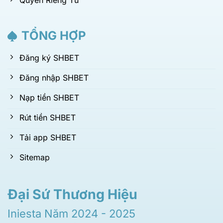
Quyền Riêng Tư
TỔNG HỢP
Đăng ký SHBET
Đăng nhập SHBET
Nạp tiền SHBET
Rút tiền SHBET
Tải app SHBET
Sitemap
Đại Sứ Thương Hiệu
Iniesta Năm 2024 - 2025