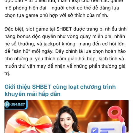
độc đáo – từ phiêu lưu, thần thoại cho đến các game
mô phỏng hiện đại – người chơi có thể dễ dàng lựa
chọn tựa game phù hợp với sở thích của mình.
Đặc biệt, slot game tại SHBET được trang bị nhiều tính
năng bonus độc quyền như vòng quay miễn phí, nhân
hệ số thưởng, và jackpot khủng, mang đến cơ hội lớn
để “săn hũ” mỗi ngày. Đây chính là lựa chọn hoàn hảo
cho những ai yêu thích cảm giác hồi hộp, kịch tính và
muốn thử vận may để nhận về những phần thưởng giá
trị.
Giới thiệu SHBET cùng loạt chương trình
khuyến mãi hấp dẫn