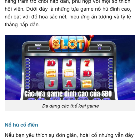
hàng trăm trò chơi hấp dẫn, phù hợp với mọi sở thích
hội viên. Dưới đây là những tựa game nổ hũ đỉnh cao,
nổi bật với đồ họa sắc nét, hiệu ứng ấn tượng và tỷ lệ
thắng hấp dẫn.
Đa dạng các thể loại game
Nổ hũ cổ điển
Nếu bạn yêu thích sự đơn giản, hoài cổ nhưng vẫn đầy