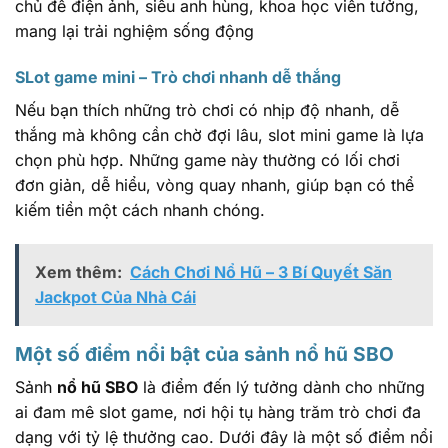
chủ đề điện ảnh, siêu anh hùng, khoa học viễn tưởng,
mang lại trải nghiệm sống động
SLot game mini – Trò chơi nhanh dễ thắng
Nếu bạn thích những trò chơi có nhịp độ nhanh, dễ
thắng mà không cần chờ đợi lâu, slot mini game là lựa
chọn phù hợp. Những game này thường có lối chơi
đơn giản, dễ hiểu, vòng quay nhanh, giúp bạn có thể
kiếm tiền một cách nhanh chóng.
Xem thêm:
Cách Chơi Nổ Hũ – 3 Bí Quyết Săn
Jackpot Của Nhà Cái
Một số điểm nổi bật của sảnh nổ hũ SBO
Sảnh
nổ hũ SBO
là điểm đến lý tưởng dành cho những
ai đam mê slot game, nơi hội tụ hàng trăm trò chơi đa
dạng với tỷ lệ thưởng cao. Dưới đây là một số điểm nổi