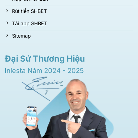
Rút tiền SHBET
Tải app SHBET
Sitemap
Đại Sứ Thương Hiệu
Iniesta Năm 2024 - 2025