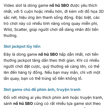
Video slot là dòng game
nổ hũ SBO
được yêu thích
nhất, với 5 cuộn hoặc nhiều hơn, đi kèm với đồ họa 3D
sắc nét, hiệu ứng âm thanh sống động. Đặc biệt, các
trò chơi này có nhiều tính năng vòng quay miễn phí,
Wild, Scatter, giúp người chơi dễ dàng nhân đôi tiền
thưởng.
Slot jackpot lũy tiến
Đây là dòng game
nổ hũ SBO
hấp dẫn nhất, nơi tiền
thưởng jackpot tăng dần theo thời gian. Khi có nhiều
người chơi đặt cược, quỹ thưởng sẽ càng lớn, có thể
lên đến hàng tỷ đồng. Nếu bạn may mắn, chỉ với một
lần quay, bạn có thể trúng số tiền khổng lồ.
Slot game chủ đề phim ảnh, truyện tranh
Đối với những ai yêu thích phim ảnh hoặc truyện tranh,
sảnh
nổ hũ SBO
cũng có rất nhiều tựa game slot theo