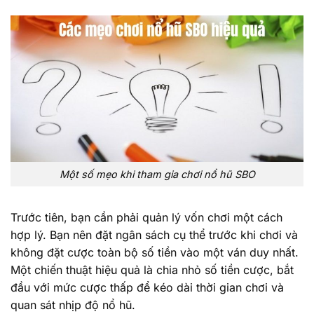
Một số mẹo khi tham gia chơi nổ hũ SBO
Trước tiên, bạn cần phải quản lý vốn chơi một cách
hợp lý. Bạn nên đặt ngân sách cụ thể trước khi chơi và
không đặt cược toàn bộ số tiền vào một ván duy nhất.
Một chiến thuật hiệu quả là chia nhỏ số tiền cược, bắt
đầu với mức cược thấp để kéo dài thời gian chơi và
quan sát nhịp độ nổ hũ.