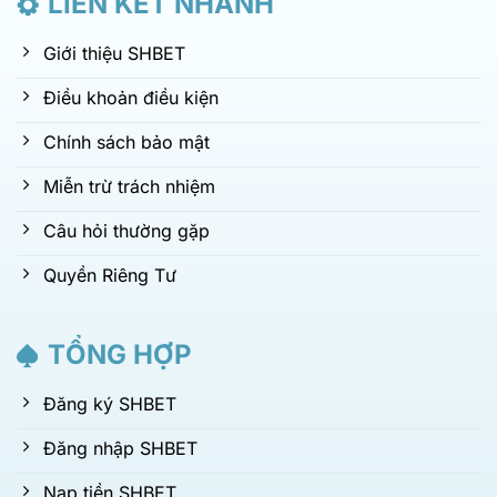
LIÊN KẾT NHANH
Giới thiệu SHBET
Điều khoản điều kiện
Chính sách bảo mật
Miễn trừ trách nhiệm
Câu hỏi thường gặp
Quyền Riêng Tư
TỔNG HỢP
Đăng ký SHBET
Đăng nhập SHBET
Nạp tiền SHBET