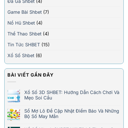
Đá Gà Shbet
(4)
Game Bài Shbet
(7)
Nổ Hũ Shbet
(4)
Thể Thao Shbet
(4)
Tin Tức SHBET
(15)
Xổ Số Shbet
(6)
BÀI VIẾT GẦN ĐÂY
Xổ Số 3D SHBET: Hướng Dẫn Cách Chơi Và
Mẹo Soi Cầu
Sổ Mơ Lô Đề Cập Nhật Điềm Báo Và Những
Bộ Số May Mắn