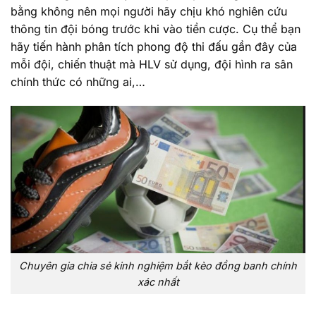
bằng không nên mọi người hãy chịu khó nghiên cứu
thông tin đội bóng trước khi vào tiền cược. Cụ thể bạn
hãy tiến hành phân tích phong độ thi đấu gần đây của
mỗi đội, chiến thuật mà HLV sử dụng, đội hình ra sân
chính thức có những ai,…
Chuyên gia chia sẻ kinh nghiệm bắt kèo đồng banh chính
xác nhất