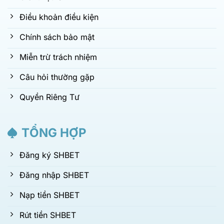
Điều khoản điều kiện
Chính sách bảo mật
Miễn trừ trách nhiệm
Câu hỏi thường gặp
Quyền Riêng Tư
TỔNG HỢP
Đăng ký SHBET
Đăng nhập SHBET
Nạp tiền SHBET
Rút tiền SHBET