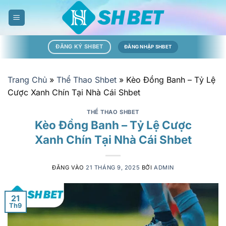
Bỏ
qua
nội
dung
ĐĂNG KÝ SHBET
ĐĂNG NHẬP SHBET
Trang Chủ
»
Thể Thao Shbet
»
Kèo Đồng Banh – Tỷ Lệ
Cược Xanh Chín Tại Nhà Cái Shbet
THỂ THAO SHBET
Kèo Đồng Banh – Tỷ Lệ Cược
Xanh Chín Tại Nhà Cái Shbet
ĐĂNG VÀO
21 THÁNG 9, 2025
BỞI
ADMIN
21
Th9