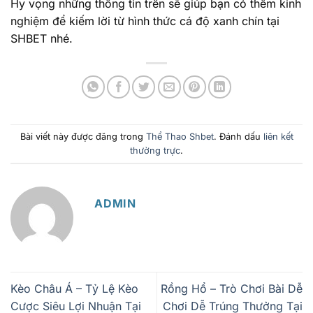
Hy vọng những thông tin trên sẽ giúp bạn có thêm kinh
nghiệm để kiếm lời từ hình thức cá độ xanh chín tại
SHBET nhé.
Bài viết này được đăng trong
Thể Thao Shbet
. Đánh dấu
liên kết
thường trực
.
ADMIN
Kèo Châu Á – Tỷ Lệ Kèo
Rồng Hổ – Trò Chơi Bài Dễ
Cược Siêu Lợi Nhuận Tại
Chơi Dễ Trúng Thưởng Tại