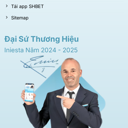
Tải app SHBET
Sitemap
Đại Sứ Thương Hiệu
Iniesta Năm 2024 - 2025