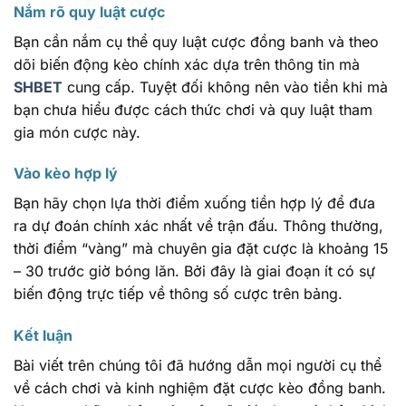
Nắm rõ quy luật cược
Bạn cần nắm cụ thể quy luật cược đồng banh và theo
dõi biến động kèo chính xác dựa trên thông tin mà
SHBET
cung cấp. Tuyệt đối không nên vào tiền khi mà
bạn chưa hiểu được cách thức chơi và quy luật tham
gia món cược này.
Vào kèo hợp lý
Bạn hãy chọn lựa thời điểm xuống tiền hợp lý để đưa
ra dự đoán chính xác nhất về trận đấu. Thông thường,
thời điểm “vàng” mà chuyên gia đặt cược là khoảng 15
– 30 trước giờ bóng lăn. Bởi đây là giai đoạn ít có sự
biến động trực tiếp về thông số cược trên bảng.
Kết luận
Bài viết trên chúng tôi đã hướng dẫn mọi người cụ thể
về cách chơi và kinh nghiệm đặt cược kèo đồng banh.