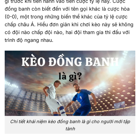
gì trước khi tiến hành vào tiền cược tỷ lệ này. Cược
đồng banh còn biết đến với tên gọi khác là cược hòa
(0-0), một trong những biến thể khác của tỷ lệ cược
chấp châu Á. Hiểu đơn giản khi chơi kèo này sẽ không
có đội nào chấp đội nào, hai đội tham gia thi đấu với
trình độ ngang nhau.
Chi tiết khái niệm kèo đồng banh là gì cho người mới tập
tành