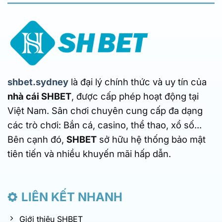
shbet.sydney
là đại lý chính thức và uy tín của
nhà cái SHBET
, được cấp phép hoạt động tại
Việt Nam. Sân chơi chuyên cung cấp đa dạng
các trò chơi: Bắn cá, casino, thể thao, xổ số...
Bên cạnh đó,
SHBET
sở hữu hệ thống bảo mật
tiên tiến và nhiều khuyến mãi hấp dẫn.
LIÊN KẾT NHANH
Giới thiệu SHBET