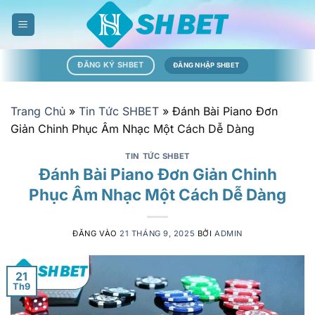
Bỏ
qua
nội
dung
ĐĂNG KÝ SHBET
ĐĂNG NHẬP SHBET
Trang Chủ
»
Tin Tức SHBET
»
Đánh Bài Piano Đơn
Giản Chinh Phục Âm Nhạc Một Cách Dễ Dàng
TIN TỨC SHBET
Đánh Bài Piano Đơn Giản Chinh
Phục Âm Nhạc Một Cách Dễ Dàng
ĐĂNG VÀO
21 THÁNG 9, 2025
BỞI
ADMIN
21
Th9