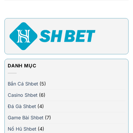
DANH MỤC
Bắn Cá Shbet
(5)
Casino Shbet
(6)
Đá Gà Shbet
(4)
Game Bài Shbet
(7)
Nổ Hũ Shbet
(4)