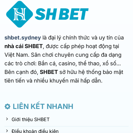
shbet.sydney
là đại lý chính thức và uy tín của
nhà cái SHBET
, được cấp phép hoạt động tại
Việt Nam. Sân chơi chuyên cung cấp đa dạng
các trò chơi: Bắn cá, casino, thể thao, xổ số...
Bên cạnh đó,
SHBET
sở hữu hệ thống bảo mật
tiên tiến và nhiều khuyến mãi hấp dẫn.
LIÊN KẾT NHANH
Giới thiệu SHBET
Điều khoản điều kiện