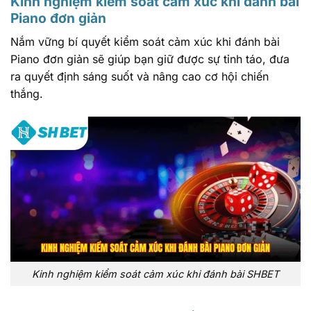
Kinh nghiệm kiểm soát cảm xúc khi đánh bài
Piano đơn giản
Nắm vững bí quyết kiểm soát cảm xúc khi đánh bài
Piano đơn giản sẽ giúp bạn giữ được sự tỉnh táo, đưa
ra quyết định sáng suốt và nâng cao cơ hội chiến
thắng.
Kinh nghiệm kiểm soát cảm xúc khi đánh bài SHBET