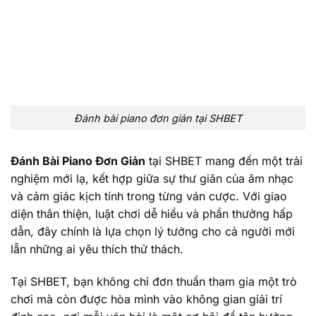
Đánh bài piano đơn giản tại SHBET
Đánh Bài Piano Đơn Giản
tại SHBET mang đến một trải
nghiệm mới lạ, kết hợp giữa sự thư giãn của âm nhạc
và cảm giác kịch tính trong từng ván cược. Với giao
diện thân thiện, luật chơi dễ hiểu và phần thưởng hấp
dẫn, đây chính là lựa chọn lý tưởng cho cả người mới
lẫn những ai yêu thích thử thách.
Tại SHBET, bạn không chỉ đơn thuần tham gia một trò
chơi mà còn được hòa mình vào không gian giải trí