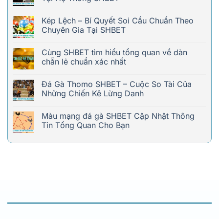
Kép Lệch – Bí Quyết Soi Cầu Chuẩn Theo
Chuyên Gia Tại SHBET
Cùng SHBET tìm hiểu tổng quan về dàn
chẵn lẻ chuẩn xác nhất
Đá Gà Thomo SHBET – Cuộc So Tài Của
Những Chiến Kê Lừng Danh
Màu mạng đá gà SHBET Cập Nhật Thông
Tin Tổng Quan Cho Bạn