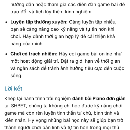
hướng dẫn hoặc tham gia các diễn đàn game bài để
trao đổi và tích lũy thêm kinh nghiệm.
Luyện tập thường xuyên:
Càng luyện tập nhiều,
bạn sẽ càng nâng cao kỹ năng và tự tin hơn khi
chơi. Hãy dành thời gian hợp lý để cải thiện khả
năng của mình.
Chơi có trách nhiệm:
Hãy coi game bài online như
một hoạt động giải trí. Đặt ra giới hạn về thời gian
và ngân sách để tránh ảnh hưởng tiêu cực đến cuộc
sống.
Lời kết
Khép lại hành trình trải nghiệm
đánh bài Piano đơn giản
tại SHBET, chúng ta không chỉ học được kỹ năng chơi
game mà còn rèn luyện tinh thần tự chủ, bình tĩnh và
kiên nhẫn. Hy vọng những bài học này sẽ giúp bạn trở
thành người chơi bản lĩnh và tự tin hơn trong mọi thử